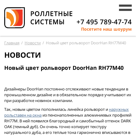
+7 495 789-47-74
Посетите наш шоурум
Главная
/
Новости
/
Новый цвет рольворот DoorHan RH77M40
НОВОСТИ
Новый цвет рольворот DoorHan RH77M40
Дизайнеры DoorHan постоянно отслеживают новые тенденции в
промышленном дизайне и в обязательном порядке учитывают их
при разработке новинок компании.
Так, новым цветом пополнилась линейка рольворот и
наружных
рольставен на окна
из пенонаполненных алюминиевых профилей
RH77М. В ней появился благородный и самобытный оттенок DARK
OAK (темный дуб). Он очень точно копирует текстуру
натурального дуба, а его теплые тона гармонично вписываются в