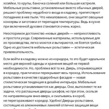
хозяйки, то крупы, баночка солений или большая кастрюля.
Мебельные рольставни, установленные вместо обычных дверей,
решают проблему неудобного входа в кладовку, препятствуют
попаданию в нее пыли. Что немаловажно, они защитят овощные
консервы и заготовки от перепадов температуры. Ведь в кухне
при включенной духовке становится очень жарко.
Неоспоримое достоинство «новых дверей» — неприхотливость
и простота ухода. Современные материалы, используемые для
их производства, легко моются и вытираются, не боятся грибка.
Одно из достоинств мебельных рольставен — эстетическая
привлекательность.
Если войти в кладовку можно из коридора, то это будет идеальное
место для верхней одежды и хранения вещей не первой
необходимости. Но, проблема всё та же. Дверь, открывающаяся
в коридор, практически перекрывает весь проход. Использование
рольставен в качестве гардеробных фасадов — новая
стилистическая тенденция в дизайне интерьера. Мебельные
рольставни устанавливаются как дверцы. Они, выполняют те же
задачи, что распашные дверцы шкафов, но при этом, скользя
по направляющим вниз-вверх, и сматываясь в короб,
не перегораживают коридор. Удобно! Дверцы-рольставни,
состоящие из алюминиевых ламелей отлично защищая вещи