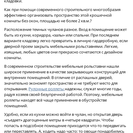
кладовки.
Как при помощи современного строительного многообразия
эффективно организовать пространство этой крошечной
комнаты без окон, площадью не более 2 кв.м.?
Расположение темных чуланов разное. Вход в помещение может
быть из кухни, коридора, «залы» или спальни. При последнем
варианте кладовку легко превратить в личную гардеробную, если
дверной проем закрыть мебельными рольставнями. Легкие,
изящные, любых цветов они прекрасно сочетаются с дизайном
комнаты.
В современном строительстве мебельные рольставни нашли
широкое применение в качестве закрывающих конструкций для
внутренних помещений. В отличие от распашных дверей,
значительно экономят пространство и не требуют место для
открывания.
Рулонные роллеты
надежны, служат многие годы,
радуя хозяев своей безупречной работой. Поэтому, мебельные
роллеты находят всё чаще применение в обустройстве
помещений.
Удобно, если из кухни можно войти в чулан, но открытая дверь
«съедает» драгоценные метры в «четыре квадрата». Чтобы
попасть в подсобное помещение приходится что-то передвигать
или переставлять. А, ходить надо часто: то овощи понадобились