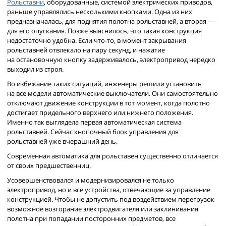
Рольставни
, оборудованные, системой электрических приводов,
раньше управлялись несколькими кнопками. Одна из них
предназначалась, для поднятия полотна рольставней, а вторая —
для его опускания. Позже выяснилось, что такая конструкция
недостаточно удобна. Если что-то, в момент закрывания
рольставней отвлекало на пару секунд, и нажатие
на остановочную кнопку задерживалось, электропривод нередко
выходил из строя.
Во избежание таких ситуаций, инженеры решили установить
на все модели автоматические выключатели. Они самостоятельно
отключают движение конструкции в тот момент, когда полотно
достигает придельного верхнего или нижнего положения.
Именно так выглядела первая автоматическая система
рольставней. Сейчас кнопочный блок управления для
рольставней уже вчерашний день.
Современная автоматика для рольставен существенно отличается
от своих предшественниц.
Усовершенствовался и модернизировался не только
электропривод, но и все устройства, отвечающие за управление
конструкцией. Чтобы не допустить под воздействием перегрузок
возможное возгорание электродвигателя или заклинивания
полотна при попадании посторонних предметов, все