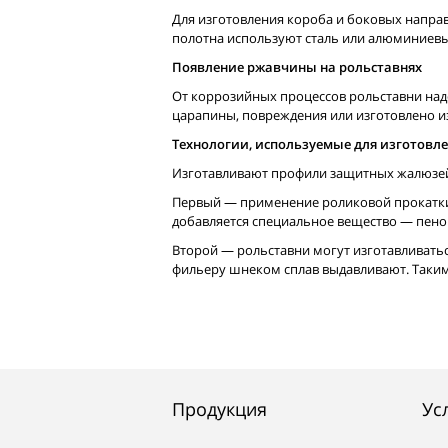
Для изготовления короба и боковых напра
полотна используют сталь или алюминиевы
Появление ржавчины на рольставнях
От коррозийных процессов рольставни над
царапины, повреждения или изготовлено из
Технологии, используемые для изготов
Изготавливают профили защитных жалюзей 
Первый — применение роликовой прокатки:
добавляется специальное вещество — пено
Второй — рольставни могут изготавливатьс
фильеру шнеком сплав выдавливают. Таки
Продукция
Ус