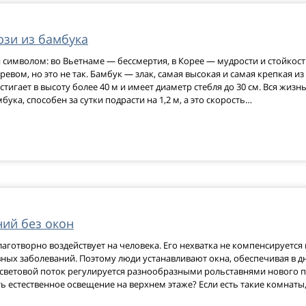
юзи из бамбука
я символом: во Вьетнаме — бессмертия, в Корее — мудрости и стойкост
евом, но это не так. Бамбук — злак, самая высокая и самая крепкая из
тигает в высоту более 40 м и имеет диаметр стебля до 30 см. Вся жизн
ука, способен за сутки подрасти на 1,2 м, а это скорость…
ий без окон
лаготворно воздействует на человека. Его нехватка не компенсируется
ых заболеваний. Поэтому люди устанавливают окна, обеспечивая в д
световой поток регулируется разнообразными рольставнями нового по
 естественное освещение на верхнем этаже? Если есть такие комнаты