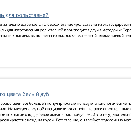
ь для рольставней
язательно встречается словосочетание «рольставни из экструдированн
ь для изготовления рольставней производится двумя методами: Первы
чным покрытием, выполнены из высококачественной алюминиевой лен
го цвета белый дуб
а рольставен все большей популярностью пользуются экологические 
ми. На международной специализированной выставке строительных к
ое покрытие «под дерево» имело большой успех. И это не удивительн
 расширяется с каждым годом. Естественно, он требует отделочных ма