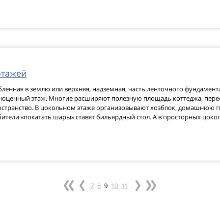
этажей
бленная в землю или верхняя, надземная, часть ленточного фундамента
ноценный этаж. Многие расширяют полезную площадь коттеджа, пер
странство. В цокольном этаже организовывают хозблок, домашнюю п
юбители «покатать шары» ставят бильярдный стол. А в просторных цок
7
8
9
10
11