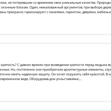
ом, не потерявшим со временем свои уникальные качества. Природн
 оконным блокам. Один, немаловажный аргументов, при выборе дере
рамы прекрасно гармонируют с панелями, паркетом, дверями, мебель
 крепость? С давних времен при возведении крепости перед людьми вс
чные. Но, постепенно они приобретали архитектурные элементы, служ
таточно иметь надежную защиту. Он хочет окружить себя красотой. В 
 современном виде. Оборудовав дом рольставнями,…