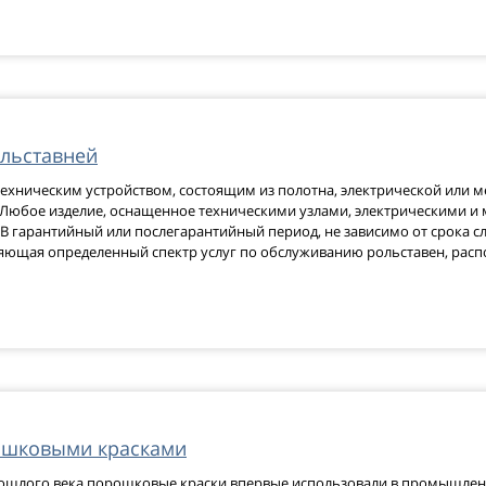
ольставней
 техническим устройством, состоящим из полотна, электрической или 
Любое изделие, оснащенное техническими узлами, электрическими и
 гарантийный или послегарантийный период, не зависимо от срока с
ляющая определенный спектр услуг по обслуживанию рольставен, расп
ошковыми красками
рошлого века порошковые краски впервые использовали в промышлен