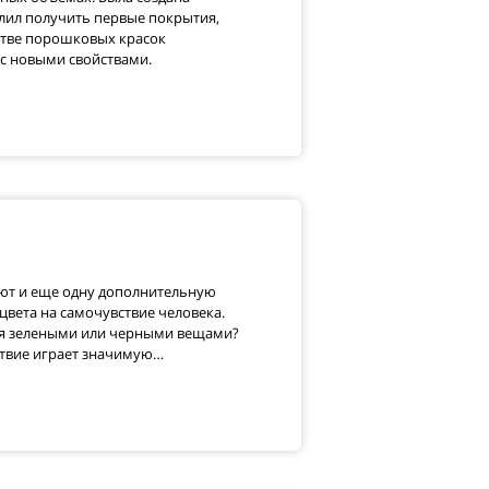
лил получить первые покрытия,
стве порошковых красок
с новыми свойствами.
ают и еще одну дополнительную
цвета на самочувствие человека.
ебя зелеными или черными вещами?
ствие играет значимую…